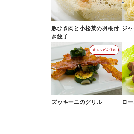
豚ひき肉と小松菜の羽根付
ジャ
き餃子
レシピを保存
ズッキーニのグリル
ロー