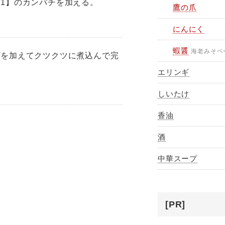
1】のカンパチを加える。
鷹の爪
にんにく
蝦醤
海老みそペ
プを加えてクツクツに煮込んで完
エリンギ
しいたけ
香油
酒
中華スープ
[PR]