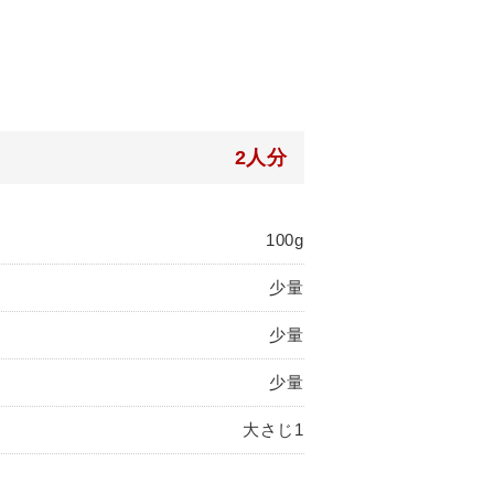
2人分
100g
少量
少量
少量
大さじ1