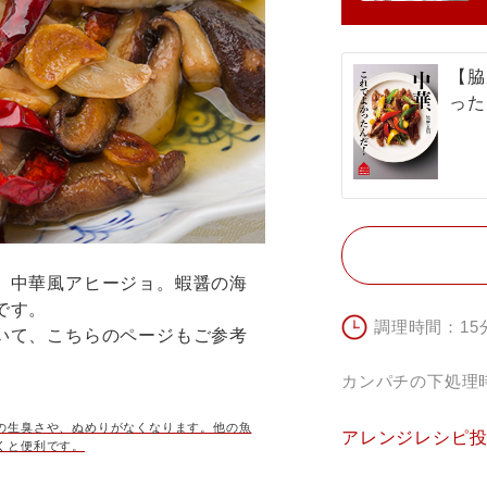
【脇
った
、中華風アヒージョ。蝦醤の海
です。
調理時間：15
いて、こちらのページもご参考
カンパチの下処理
の生臭さや、ぬめりがなくなります。他の魚
アレンジレシピ
くと便利です。