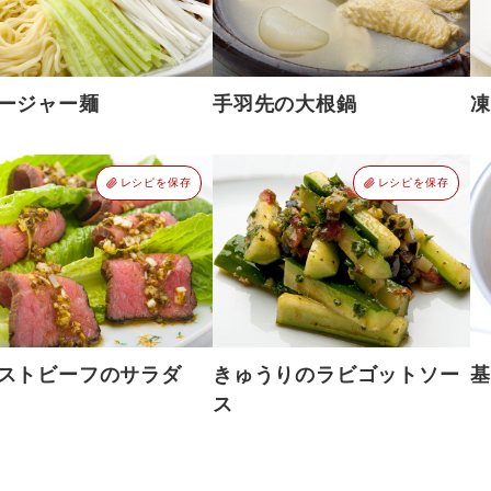
ージャー麺
手羽先の大根鍋
凍
レシピを保存
レシピを保存
ストビーフのサラダ
きゅうりのラビゴットソー
基
ス