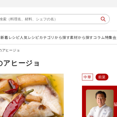
は
新着レシピ
人気レシピ
カテゴリから探す
素材から探す
コラム
特集
会
のアヒージョ
のアヒージョ
中華
前菜