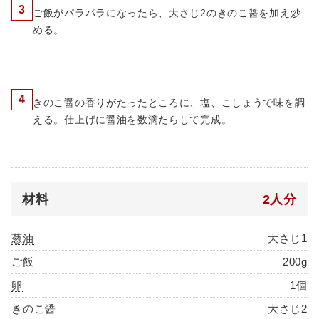
3
ご飯がパラパラになったら、大さじ2のきのこ醤を加え炒
める。
4
きのこ醤の香りがたったところに、塩、こしょうで味を調
える。仕上げに醤油を数滴たらして完成。
材料
2人分
葱油
大さじ1
ご飯
200g
卵
1個
きのこ醤
大さじ2