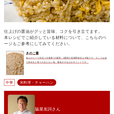
仕上げの醤油がグッと旨味、コクを引き立てます。
本レシピでご紹介している材料について、こちらのペ
ージもご参考にしてみてください。
きのこ醤
低カロリーで尚且つ冷蔵庫で1週間～2週間の長期間保存も可能です。キノコは油
で炒めると香りが立たない為、素焼きするのがポイントです。
中華
米料理・チャーハン
脇屋友詞さん