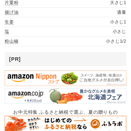
片栗粉
大さじ1
揚げ油
適量
生姜
小さじ1
塩
小さじ
粉山椒
小さじ1/2
[PR]
お中元特集 ふるさと納税で選ぶ、夏の贈りもの