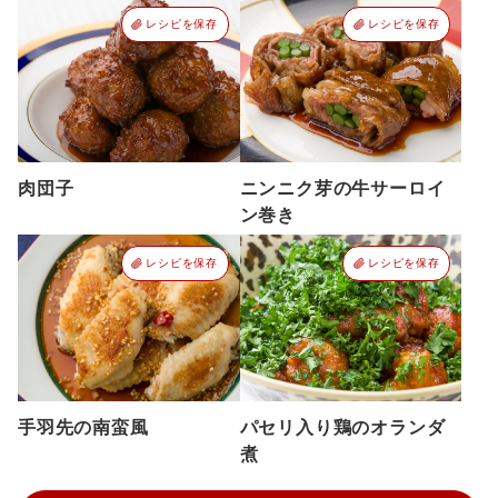
レシピを保存
レシピを保存
肉団子
ニンニク芽の牛サーロイ
ン巻き
レシピを保存
レシピを保存
手羽先の南蛮風
パセリ入り鶏のオランダ
煮