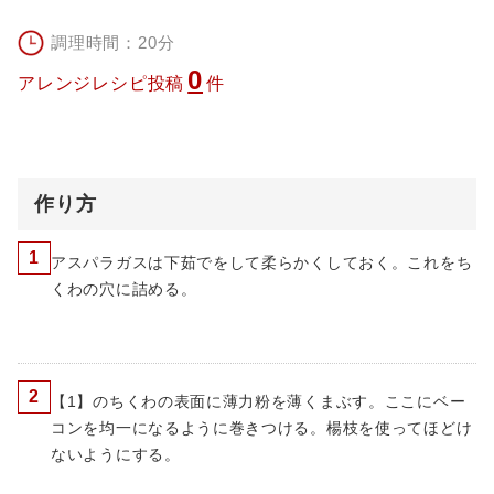
調理時間：20分
0
アレンジレシピ投稿
件
作り方
1
アスパラガスは下茹でをして柔らかくしておく。これをち
くわの穴に詰める。
2
【1】のちくわの表面に薄力粉を薄くまぶす。ここにベー
コンを均一になるように巻きつける。楊枝を使ってほどけ
ないようにする。