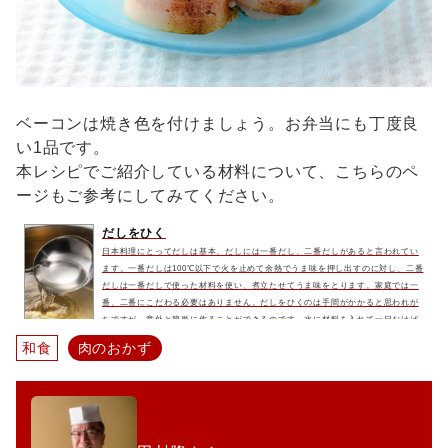
ベーコンは焼き色を付けましょう。お弁当にも丁度良
い1品です。
本レシピでご紹介している材料について、こちらのペ
ージもご参考にしてみてください。
だしをひく
日本料理にとってだしは基本。だしには一番だし、二番だしがあると言われてい
ます。一番だしは100℃以下で火を止めて余熱でうま味を押し出すのに対し、二番
だしは一番だしで使った材料を使い、煮立たせてうま味をとります。家庭では一
番、二番にこだわる必要はありません。だしをひくのは手間がかかると思われが
ちですが、意外と簡単に作ることができるのです。水に材料を入れて一日おけば
それだけで充分にだしが出ます。物足りなければそれをコトコトと煮てさらに美
和食
肉のおかず
味しいだしを取りましょう。余熱で出す一番だしよりも濃いうま味があ...