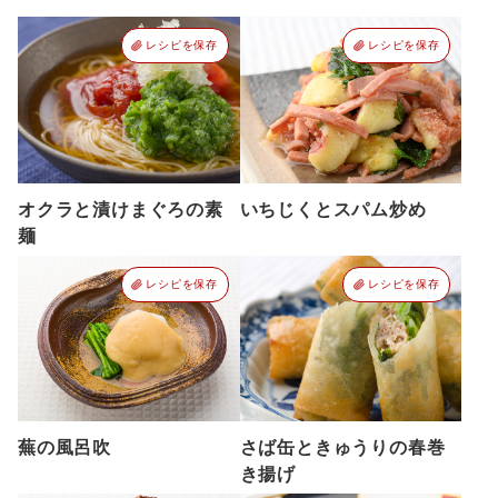
レシピを保存
レシピを保存
オクラと漬けまぐろの素
いちじくとスパム炒め
麺
レシピを保存
レシピを保存
蕪の風呂吹
さば缶ときゅうりの春巻
き揚げ