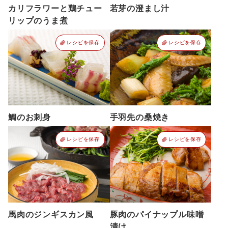
カリフラワーと鶏チュー
若芽の澄まし汁
リップのうま煮
レシピを保存
レシピを保存
鯛のお刺身
手羽先の桑焼き
レシピを保存
レシピを保存
馬肉のジンギスカン風
豚肉のパイナップル味噌
漬け