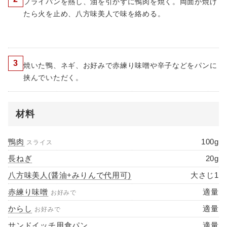
フライパンを熱し、油を引かずに鴨肉を焼く。両面が焼け
たら火を止め、八方味美人で味を絡める。
3
焼いた鴨、ネギ、お好みで赤練り味噌や辛子などをパンに
挟んでいただく。
材料
鴨肉
100g
スライス
長ねぎ
20g
八方味美人(醤油+みりんで代用可)
大さじ1
赤練り味噌
適量
お好みで
からし
適量
お好みで
サンドイッチ用食パン
適量