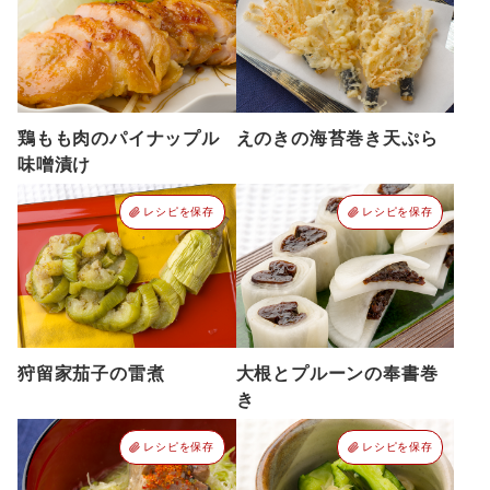
鶏もも肉のパイナップル
えのきの海苔巻き天ぷら
味噌漬け
レシピを保存
レシピを保存
狩留家茄子の雷煮
大根とプルーンの奉書巻
き
レシピを保存
レシピを保存