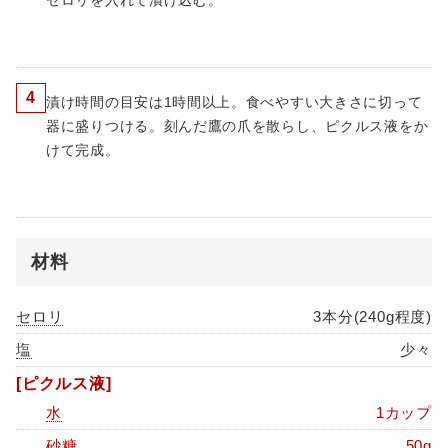
セロリを入れて漬け込む。
4
漬け時間の目安は1時間以上。食べやすい大きさに切って
器に盛りつける。刻んだ鷹の爪を散らし、ピクルス液をか
けて完成。
材料
セロリ
3本分(240g程度)
塩
少々
[ピクルス液]
水
1カップ
砂糖
50g