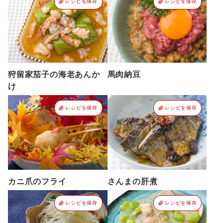
レシピを保存
レシピを保存
狩留家茄子の海老あんか
馬肉納豆
け
レシピを保存
レシピを保存
カニ爪のフライ
さんまの肝煮
レシピを保存
レシピを保存