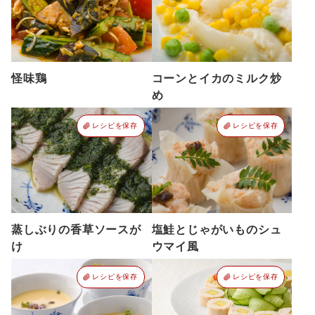
怪味鶏
コーンとイカのミルク炒
め
レシピを保存
レシピを保存
蒸しぶりの香草ソースが
塩鮭とじゃがいものシュ
け
ウマイ風
レシピを保存
レシピを保存