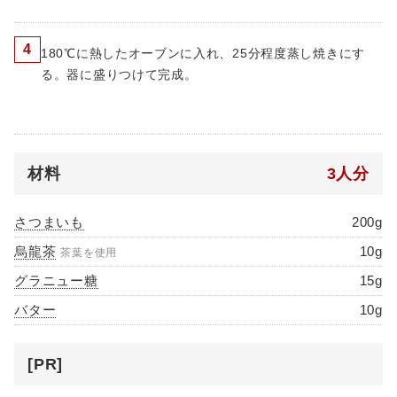
4
180℃に熱したオーブンに入れ、25分程度蒸し焼きにす
る。器に盛りつけて完成。
材料
3人分
さつまいも
200g
烏龍茶
10g
茶葉を使用
グラニュー糖
15g
バター
10g
[PR]