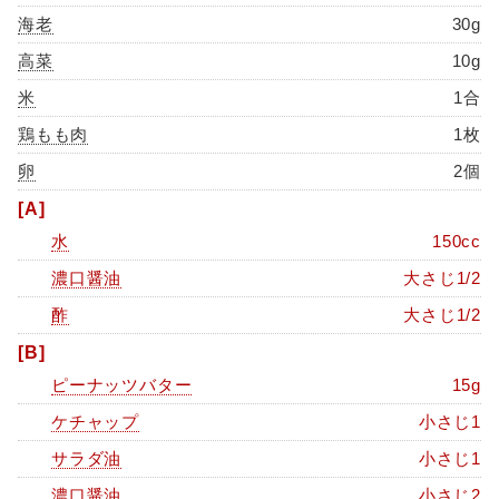
海老
30g
高菜
10g
米
1合
鶏もも肉
1枚
卵
2個
[A]
水
150cc
濃口醤油
大さじ1/2
酢
大さじ1/2
[B]
ピーナッツバター
15g
ケチャップ
小さじ1
サラダ油
小さじ1
濃口醤油
小さじ2