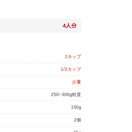
4人分
1カップ
1/2カップ
少量
250~300g程度
150g
2個