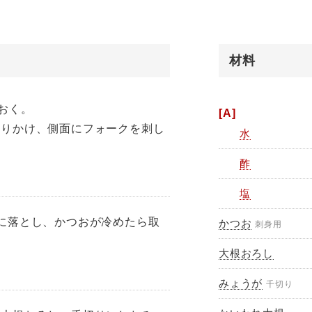
材料
おく。
[A]
ふりかけ、側面にフォークを刺し
水
。
酢
塩
に落とし、かつおが冷めたら取
かつお
刺身用
大根おろし
みょうが
千切り