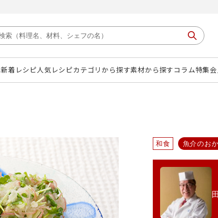
は
新着レシピ
人気レシピ
カテゴリから探す
素材から探す
コラム
特集
会
和食
魚介のお