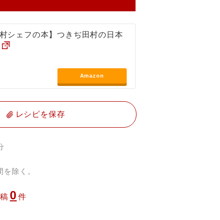
村シェフの本】つきぢ田村の日本
Amazon
レシピを保存
分
間を除く。
0
投稿
件