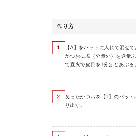
作り方
1
【A】をバットに入れて混ぜて
かつおに塩（分量外）を適量
て直火で皮目を1分ほどあぶる
2
炙ったかつおを【1】のバット
り出す。