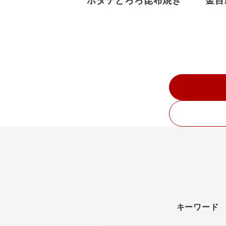
ホタテとろろ昆布焼き
金目
キーワード