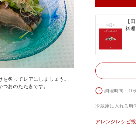
【田
料理
けを炙ってレアにしましょう。
かつおのたたきです。
調理時間：10
冷蔵庫に入れる時
アレンジレシピ