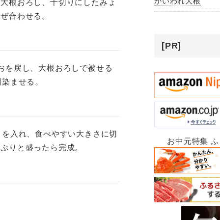
かいわれ大根
、大根おろし、千切りにしたみょ
混ぜ合わせる。
[PR]
おを戻し、大根おろしで被せる
馴染ませる。
目を入れ、食べやすい大きさに切
お中元特集 
っぷりと盛ったら完成。