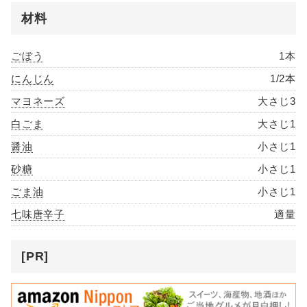
材料
ごぼう
1本
にんじん
1/2本
マヨネーズ
大さじ3
白ごま
大さじ1
醤油
小さじ1
砂糖
小さじ1
ごま油
小さじ1
七味唐辛子
適量
[PR]