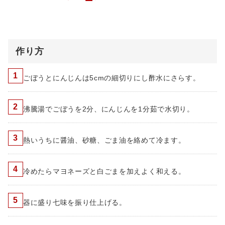
作り方
1
ごぼうとにんじんは5cmの細切りにし酢水にさらす。
2
沸騰湯でごぼうを2分、にんじんを1分茹で水切り。
3
熱いうちに醤油、砂糖、ごま油を絡めて冷ます。
4
冷めたらマヨネーズと白ごまを加えよく和える。
5
器に盛り七味を振り仕上げる。