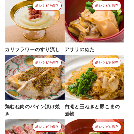
レシピを保存
レシピを保存
カリフラワーのすり流し
アサリのぬた
レシピを保存
レシピを保存
鶏むね肉のパイン漬け焼
白滝と玉ねぎと豚こまの
き
煮物
レシピを保存
レシピを保存