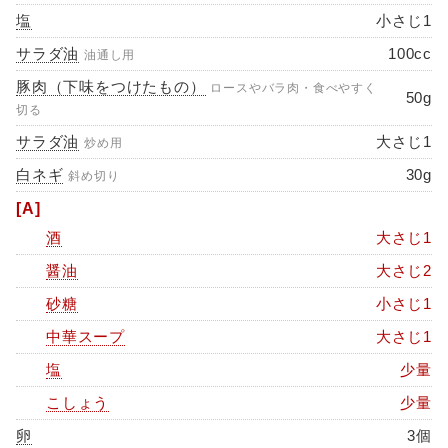
塩
小さじ1
サラダ油
100cc
油通し用
豚肉（下味をつけたもの）
ロースやバラ肉・食べやすく
50g
切る
サラダ油
大さじ1
炒め用
白ネギ
30g
斜め切り
[A]
酒
大さじ1
醤油
大さじ2
砂糖
小さじ1
中華スープ
大さじ1
塩
少量
こしょう
少量
卵
3個