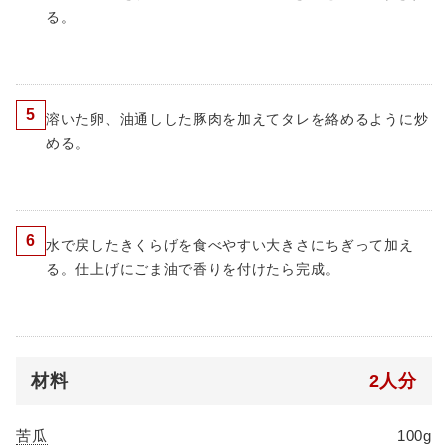
る。
5
溶いた卵、油通しした豚肉を加えてタレを絡めるように炒
める。
6
水で戻したきくらげを食べやすい大きさにちぎって加え
る。仕上げにごま油で香りを付けたら完成。
材料
2人分
苦瓜
100g