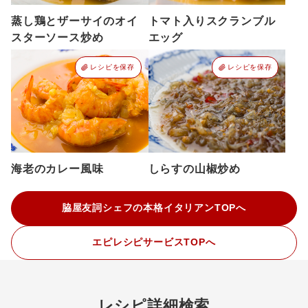
蒸し鶏とザーサイのオイ
トマト入りスクランブル
スターソース炒め
エッグ
レシピを保存
レシピを保存
海老のカレー風味
しらすの山椒炒め
脇屋友詞シェフの本格イタリアンTOPへ
エピレシピサービスTOPへ
レシピ詳細検索