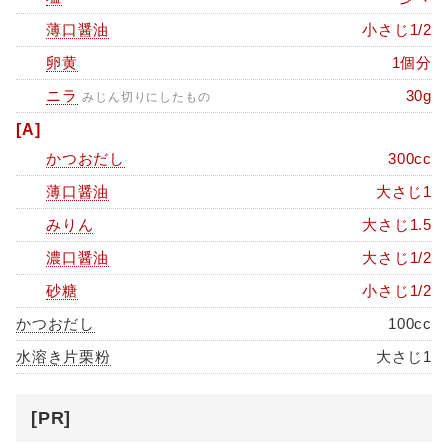
薄口醤油
小さじ1/2
卵黄
1個分
ニラ
30g
みじん切りにしたもの
[A]
かつおだし
300cc
薄口醤油
大さじ1
みりん
大さじ1.5
濃口醤油
大さじ1/2
砂糖
小さじ1/2
かつおだし
100cc
水溶き片栗粉
大さじ1
[PR]