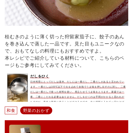
桂むきのように薄く切った狩留家茄子に、餃子のあん
を巻き込んで蒸した一品です。見た目もユニークなの
で、おもてなしの料理にもおすすめですよ。
本レシピでご紹介している材料について、こちらのペ
ージもご参考にしてみてください。
だしをひく
日本料理にとってだしは基本。だしには一番だし、二番だしがあると言われてい
ます。一番だしは100℃以下で火を止めて余熱でうま味を押し出すのに対し、二番
だしは一番だしで使った材料を使い、煮立たせてうま味をとります。家庭では一
番、二番にこだわる必要はありません。だしをひくのは手間がかかると思われが
ちですが、意外と簡単に作ることができるのです。水に材料を入れて一日おけば
それだけで充分にだしが出ます。物足りなければそれをコトコトと煮てさらに美
和食
野菜のおかず
味しいだしを取りましょう。余熱で出す一番だしよりも濃いうま味があ...