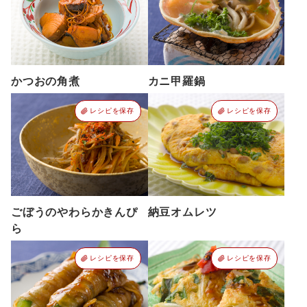
かつおの角煮
カニ甲羅鍋
レシピを保存
レシピを保存
ごぼうのやわらかきんぴ
納豆オムレツ
ら
レシピを保存
レシピを保存