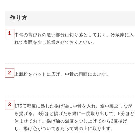
作り方
1
中骨の背びれの硬い部分は切り落としておく。冷蔵庫に入
れて表面を少し乾燥させておくといい。
2
上新粉をバットに広げ、中骨の両面にまぶす。
3
175℃程度に熱した揚げ油に中骨を入れ、途中裏返しなが
ら揚げる。3分ほど揚げたら網に一度取り出して、5分ほど
休ませておく。揚げ油の温度を少し上げてから2度揚げ
し、揚げ色がついてきたらて網の上に取り出す。