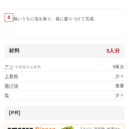
4
熱いうちに塩を振り、器に盛りつけて完成。
材料
3人分
アジ
5尾分
中骨部分を使用
上新粉
少々
揚げ油
適量
塩
少々
[PR]