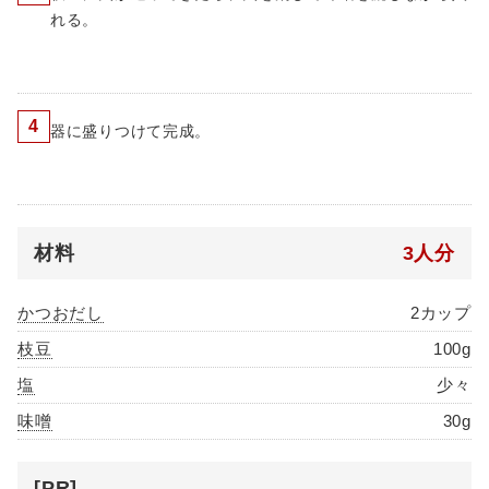
れる。
4
器に盛りつけて完成。
材料
3人分
かつおだし
2カップ
枝豆
100g
塩
少々
味噌
30g
[PR]