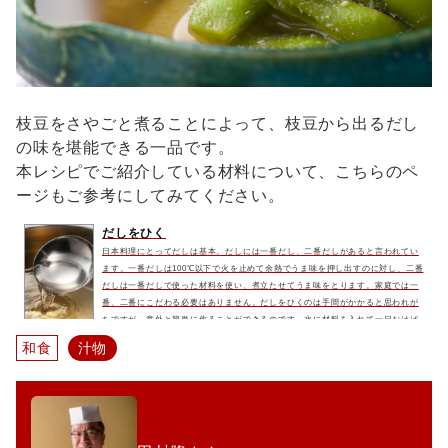
枝豆をさやごと煮ることによって、枝豆から出るだし
の味を堪能できる一品です。
本レシピでご紹介している材料について、こちらのペ
ージもご参考にしてみてください。
だしをひく
日本料理にとってだしは基本。だしには一番だし、二番だしがあると言われてい
ます。一番だしは100℃以下で火を止めて余熱でうま味を押し出すのに対し、二番
だしは一番だしで使った材料を使い、煮立たせてうま味をとります。家庭では一
番、二番にこだわる必要はありません。だしをひくのは手間がかかると思われが
ちですが、意外と簡単に作ることができるのです。水に材料を入れて一日おけば
それだけで充分にだしが出ます。物足りなければそれをコトコトと煮てさらに美
和食
汁物
味しいだしを取りましょう。余熱で出す一番だしよりも濃いうま味があ...