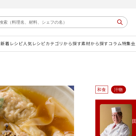
は
新着レシピ
人気レシピ
カテゴリから探す
素材から探す
コラム
特集
会
和食
汁物