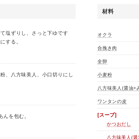
材料
いて塩ずりし、さっと下ゆです
オクラ
りにする。
合挽き肉
全卵
麦粉、八方味美人、小口切りにし
小麦粉
。
八方味美人(醤油+
ワンタンの皮
[スープ]
あんを包む。
かつおだし
八方味美人(醤