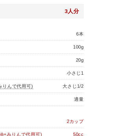
3人分
6本
100g
20g
小さじ1
みりんで代用可)
大さじ1/2
適量
2カップ
油+みりんで代用可)
50cc