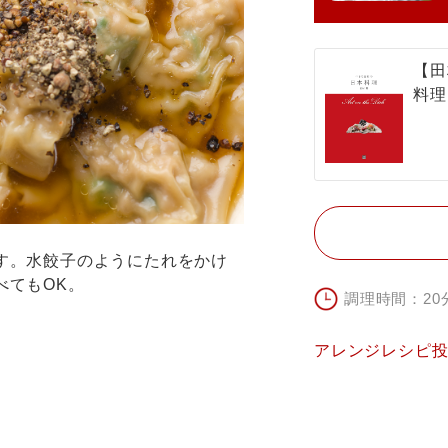
【田
料理
す。水餃子のようにたれをかけ
べてもOK。
調理時間：20
アレンジレシピ