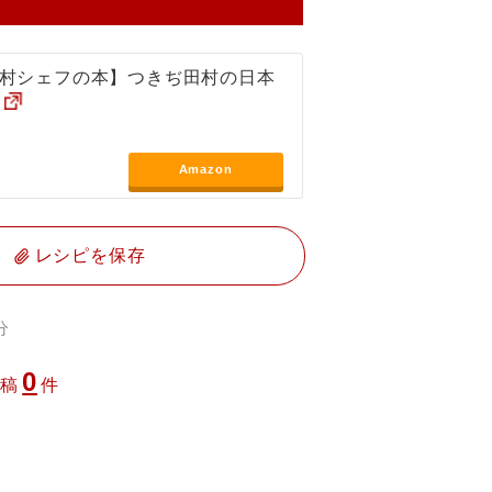
村シェフの本】つきぢ田村の日本
Amazon
レシピを保存
分
0
投稿
件