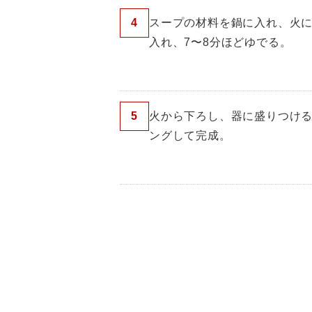
4
スープの材料を鍋に入れ、火
入れ、7〜8分ほどゆでる。
5
火から下ろし、器に盛りつけ
ングして完成。