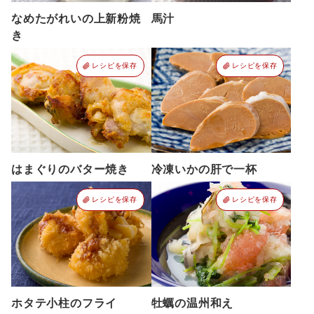
なめたがれいの上新粉焼
馬汁
き
レシピを保存
レシピを保存
はまぐりのバター焼き
冷凍いかの肝で一杯
レシピを保存
レシピを保存
ホタテ小柱のフライ
牡蠣の温州和え