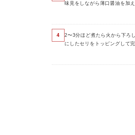
味見をしながら薄口醤油を加
4
2〜3分ほど煮たら火から下ろ
にしたセリをトッピングして