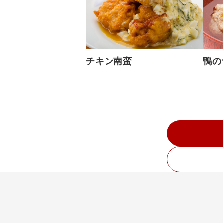
チキン南蛮
鴨の