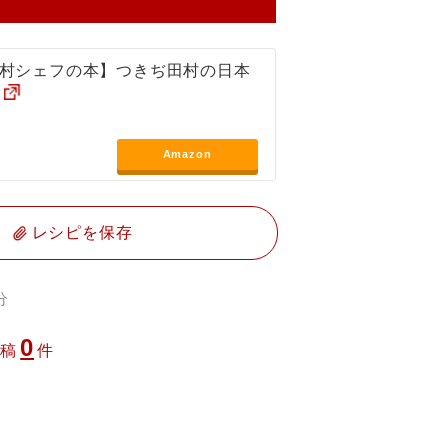
村シェフの本】つきぢ田村の日本
Amazon
レシピを保存
分
0
投稿
件