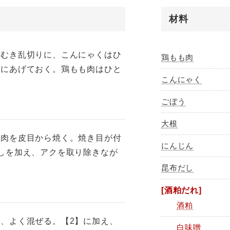
材料
をむき乱切りに、こんにゃくはひ
鶏もも肉
るにあげておく。鶏もも肉はひと
こんにゃく
ごぼう
大根
も肉を皮目から焼く。焼き目が付
にんじん
しを加え、アクを取り除きなが
昆布だし
[酒粕だれ]
酒粕
、よく混ぜる。【2】に加え、
白味噌