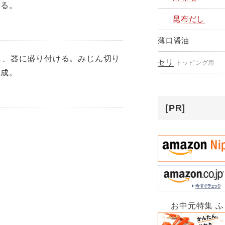
える。
昆布だし
薄口醤油
し、器に盛り付ける。みじん切り
セリ
トッピング用
完成。
[PR]
お中元特集 