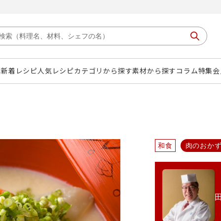
は
新着レシピ
人気レシピ
カテゴリから探す
素材から探す
コラム
特集
会
和食
肉のおか