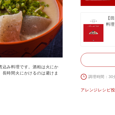
【田
料理
煮込み料理です。酒粕は火にか
、長時間火にかけるのは避けま
調理時間：30
アレンジレシピ