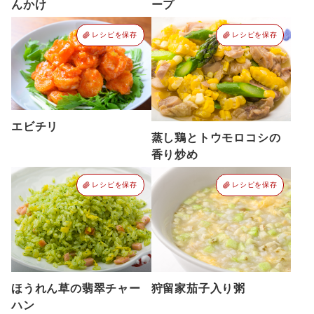
んかけ
ープ
レシピを保存
レシピを保存
エビチリ
蒸し鶏とトウモロコシの
香り炒め
レシピを保存
レシピを保存
ほうれん草の翡翠チャー
狩留家茄子入り粥
ハン