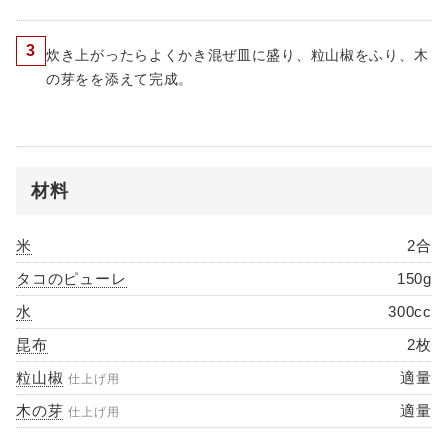
3
炊き上がったらよくかき混ぜ皿に盛り、粒山椒をふり、木
の芽をを添えて完成。
材料
米
2合
タコのピューレ
150g
水
300cc
昆布
2枚
粒山椒
適量
仕上げ用
木の芽
適量
仕上げ用