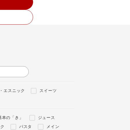
・エスニック
スイーツ
基本の「き」
ジュース
ンク
パスタ
メイン