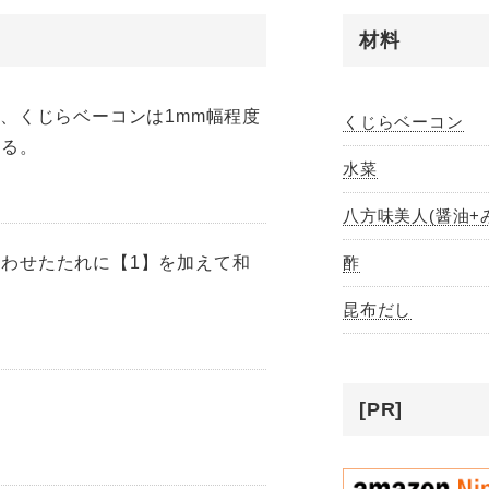
材料
に、くじらベーコンは1mm幅程度
くじらベーコン
する。
水菜
八方味美人(醤油+
わせたたれに【1】を加えて和
酢
昆布だし
[PR]