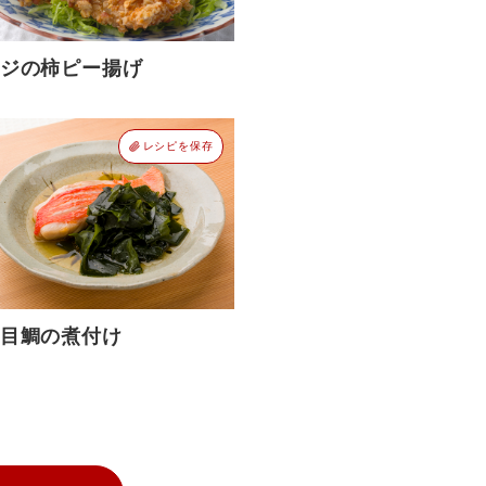
ジの柿ピー揚げ
レシピを保存
目鯛の煮付け