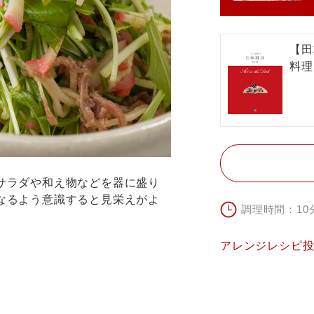
【田
料理
サラダや和え物などを器に盛り
なるよう意識すると見栄えがよ
調理時間：10
アレンジレシピ