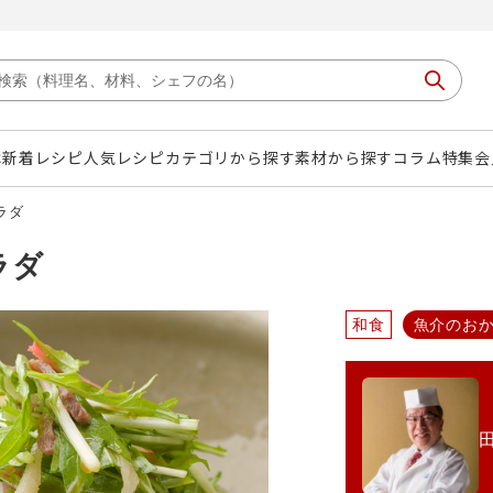
は
新着レシピ
人気レシピ
カテゴリから探す
素材から探す
コラム
特集
会
ラダ
ラダ
和食
魚介のお