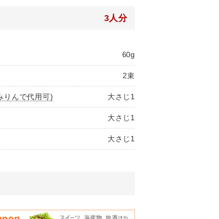
3人分
60g
2束
みりんで代用可)
大さじ1
大さじ1
大さじ1