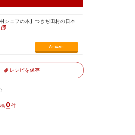
村シェフの本】つきぢ田村の日本
Amazon
レシピを保存
分
0
投稿
件